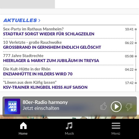
AKTUELLES
Sex-Party im Rathaus Mannheim?
10:41
STADTRAT SORGT WIEDER FÜR SCHLAGZEILEN
10 Verletzte - große Rauchwolke
06:22
GROSSBRAND IN GERNSHEIM ENDLICH GELÖSCHT
777 Jahre Stadtrechte
05:08
HEERLAGER & MARKT ZUM JUBILÄUM IN TREYSA
Die Kult-Hütte in der Rhön
04:22
ENZIANHÜTTE IN HILDERS WIRD 70
"Löwen aus dem Käfig lassen"
17:42
KSV-TRAINER KLINGBEIL HEISS AUF SAISON
80er-Radio harmony
HARMONY IN CONCERT
Jetzt einschalten
TICKETS
Home
Musik
Menü