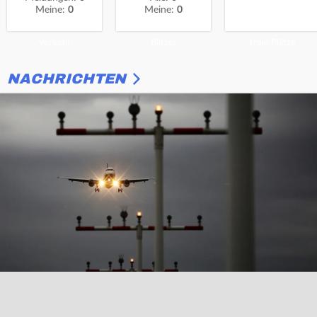
Meine:
0
Meine:
0
Verkehr
Blitzer
freie Plätze
NACHRICHTEN