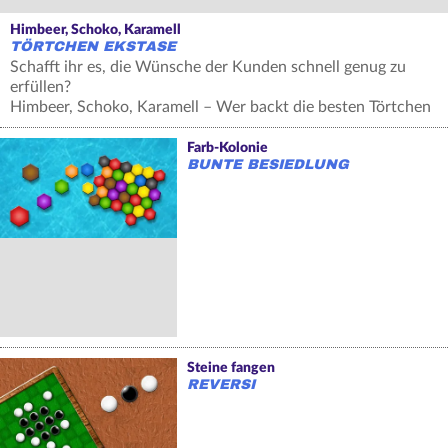
Himbeer, Schoko, Karamell
TÖRTCHEN EKSTASE
Schafft ihr es, die Wünsche der Kunden schnell genug zu
erfüllen?
Himbeer, Schoko, Karamell – Wer backt die besten Törtchen
weit und breit?
Farb-Kolonie
BUNTE BESIEDLUNG
Steine fangen
REVERSI