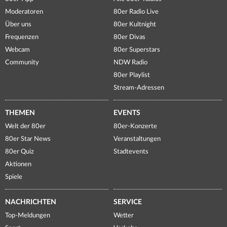
Moderatoren
80er Radio Live
Über uns
80er Kultnight
Frequenzen
80er Divas
Webcam
80er Superstars
Community
NDW Radio
80er Playlist
Stream-Adressen
THEMEN
EVENTS
Welt der 80er
80er-Konzerte
80er Star News
Veranstaltungen
80er Quiz
Stadtevents
Aktionen
Spiele
NACHRICHTEN
SERVICE
Top-Meldungen
Wetter