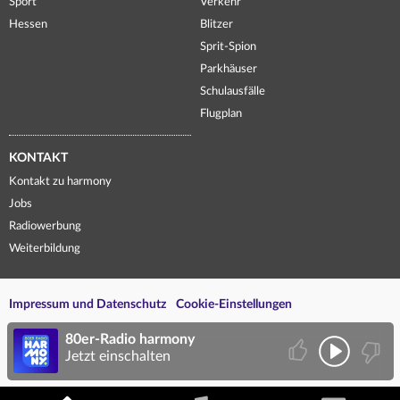
Sport
Verkehr
Hessen
Blitzer
Sprit-Spion
Parkhäuser
Schulausfälle
Flugplan
KONTAKT
Kontakt zu harmony
Jobs
Radiowerbung
Weiterbildung
Impressum und Datenschutz
Cookie-Einstellungen
80er-Radio harmony
Jetzt einschalten