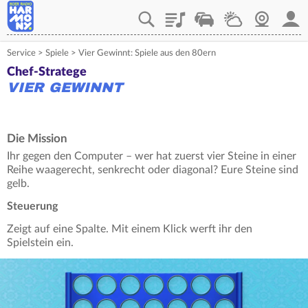
Playlist
Verkehr
Wetter
Webcam
Mein
Service
>
Spiele
>
Vier Gewinnt: Spiele aus den 80ern
Chef-Stratege
VIER GEWINNT
Die Mission
Ihr gegen den Computer – wer hat zuerst vier Steine in einer
Reihe waagerecht, senkrecht oder diagonal? Eure Steine sind
gelb.
Steuerung
Zeigt auf eine Spalte. Mit einem Klick werft ihr den
Spielstein ein.