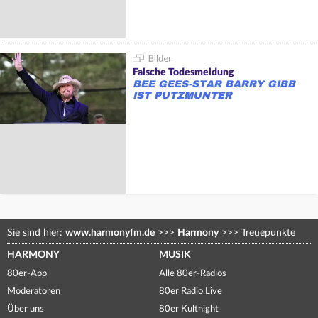
Falsche Todesmeldung
BEE GEES-STAR BARRY GIBB
IST PUTZMUNTER
Sie sind hier:
www.harmonyfm.de
>>>
Harmony
>>>
Treuepunkte
HARMONY
MUSIK
80er-App
Alle 80er-Radios
Moderatoren
80er Radio Live
Über uns
80er Kultnight