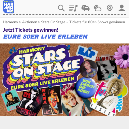
Playlist
Verkehr
Wetter
Webcam
Mein
Harmony
>
Aktionen
>
Stars On Stage – Tickets für 80er-Shows gewinnen
Jetzt Tickets gewinnen!
EURE 80ER LIVE ERLEBEN