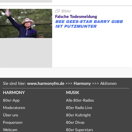
Falsche Todesmeldung
BEE GEES-STAR BARRY GIBB
IST PUTZMUNTER
Sie sind hier:
www.harmonyfm.de
>>>
Harmony
>>>
Aktionen
HARMONY
MUSIK
80er-App
Alle 80er-Radios
Moderatoren
80er Radio Live
Über uns
80er Kultnight
Frequenzen
80er Divas
Webcam
80er Superstars