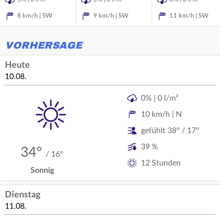
8 km/h | SW
9 km/h | SW
11 km/h | SW
VORHERSAGE
Heute
10.08.
0% | 0 l/m²
10 km/h | N
gefühlt 38° / 17°
39 %
34°
/ 16°
12 Stunden
Sonnig
Dienstag
11.08.