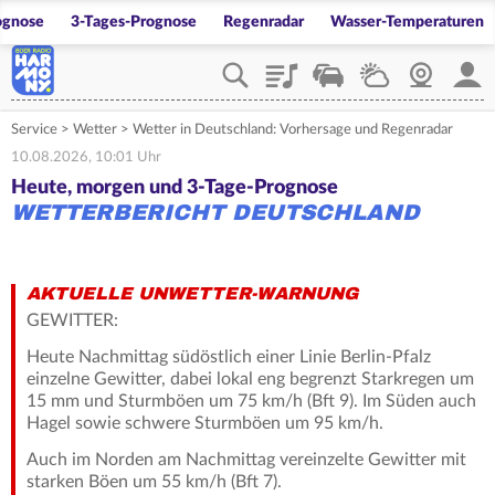
ognose
3-Tages-Prognose
Regenradar
Wasser-Temperaturen
Playlist
Verkehr
Wetter
Webcam
Mein
Service
>
Wetter
>
Wetter in Deutschland: Vorhersage und Regenradar
10.08.2026, 10:01 Uhr
Heute, morgen und 3-Tage-Prognose
WETTERBERICHT DEUTSCHLAND
AKTUELLE UNWETTER-WARNUNG
GEWITTER:
Heute Nachmittag südöstlich einer Linie Berlin-Pfalz
einzelne Gewitter, dabei lokal eng begrenzt Starkregen um
15 mm und Sturmböen um 75 km/h (Bft 9). Im Süden auch
Hagel sowie schwere Sturmböen um 95 km/h.
Auch im Norden am Nachmittag vereinzelte Gewitter mit
starken Böen um 55 km/h (Bft 7).