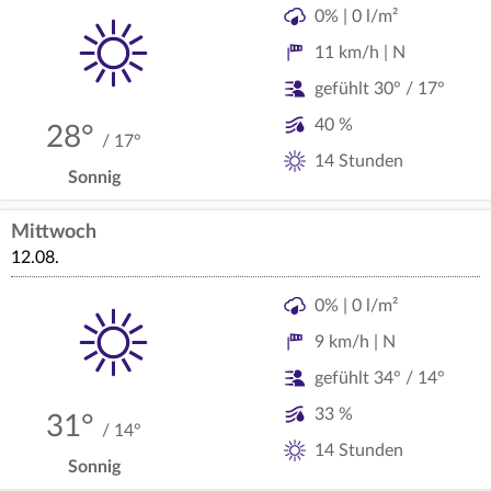
0% | 0 l/m²
11 km/h | N
gefühlt 30° / 17°
40 %
28°
/ 17°
14 Stunden
Sonnig
Mittwoch
12.08.
0% | 0 l/m²
9 km/h | N
gefühlt 34° / 14°
33 %
31°
/ 14°
14 Stunden
Sonnig