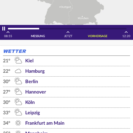
08:55
MESSUNG
JETZT
VORHERSAGE
12:20
WETTER
21°
Kiel
22°
Hamburg
30°
Berlin
27°
Hannover
30°
Köln
33°
Leipzig
34°
Frankfurt am Main