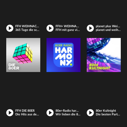
FFH WEIHNACHTSRADIO
FFH+ WEIHNACHTEN
planet plus Weihnachten
365 Tage die schönsten Weihnachtslieder
FFH mit ganz vielen Weihnachtsliedern
planet und weihnachts-songs on top.
FFH DIE 80ER
80er-Radio harmony
80er Kultnight
Die Hits aus dem Kult-Jahrzehnt
Wir lieben die 80er!
Die besten Partysongs der 80er