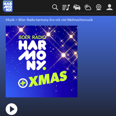
Playlist
Verkehr
Wetter
Webcam
Mein
Musik
>
80er-Radio harmony live mit viel Weihnachtsmusik