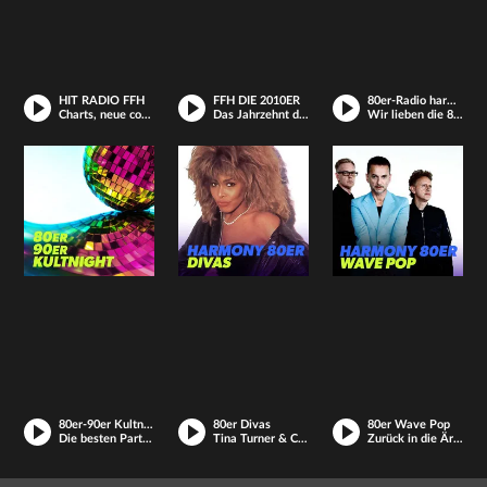
HIT RADIO FFH
FFH DIE 2010ER
80er-Radio harmony
Charts, neue coole Hits und deine Lieblings-Songs
Das Jahrzehnt der Pokémons und DJ Tracks
Wir lieben die 80er!
80er-90er Kultnight Radio
80er Divas
80er Wave Pop
Die besten Partysongs der 80er und 90er
Tina Turner & Co. Legendäre Stimmen nonstop.
Zurück in die Ära der Poprevolution – mit dem 80er Wave Pop Radio.