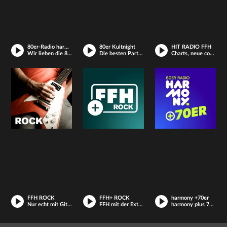
80er-Radio harmony
80er Kultnight
HIT RADIO FFH
Wir lieben die 80er!
Die besten Partysongs der 80er
Charts, neue coole Hits und deine Lieblings-Songs
FFH ROCK
FFH+ ROCK
harmony +70er
Nur echt mit Gitarre
FFH mit der Extraportion Rock
harmony plus 70er