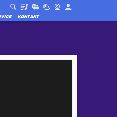
Playlist
Verkehr
Wetter
Webcam
Mein harmony
RVICE
KONTAKT