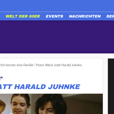
WELT DER 80ER
EVENTS
NACHRICHTEN
SE
Ich heirate eine Familie": Peter Weck statt Harald Juhnke
e"
ATT HARALD JUHNKE