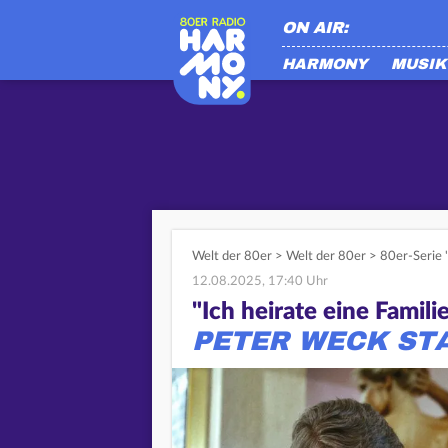
ON AIR:
HARMONY
MUSIK
Welt der 80er
>
Welt der 80er
>
80er-Serie "
12.08.2025, 17:40 Uhr
"Ich heirate eine Famili
PETER WECK ST