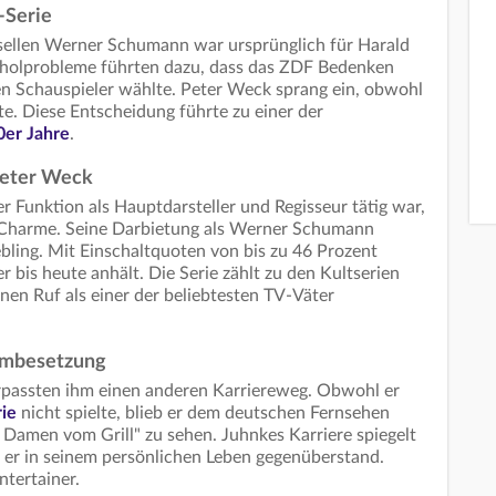
-Serie
sellen Werner Schumann war ursprünglich für Harald
oholprobleme führten dazu, dass das ZDF Bedenken
en Schauspieler wählte. Peter Weck sprang ein, obwohl
lte. Diese Entscheidung führte zu einer der
0er Jahre
.
Peter Weck
er Funktion als Hauptdarsteller und Regisseur tätig war,
 Charme. Seine Darbietung als Werner Schumann
bling. Mit Einschaltquoten von bis zu 46 Prozent
er bis heute anhält. Die Serie zählt zu den Kultserien
nen Ruf als einer der beliebtesten TV-Väter
Umbesetzung
passten ihm einen anderen Karriereweg. Obwohl er
ie
nicht spielte, blieb er dem deutschen Fernsehen
ei Damen vom Grill" zu sehen. Juhnkes Karriere spiegelt
 er in seinem persönlichen Leben gegenüberstand.
ntertainer.