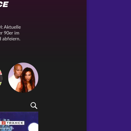
CE
: Aktuelle
er 90er im
d abfeiern.