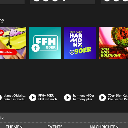
T?
planet Oldschool
FFH+ 90ER
harmony +90er
70er-
dein flashback in die coolen sounds der 90er und 2000er
FFH mit noch mehr Hits aus den 90ern
harmony plus 90er
Die be
ik
THEMEN
EVENTS
NACHRICHTEN