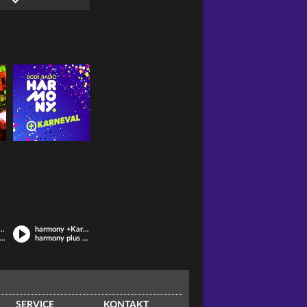
80er Kultnight
harmony +Karneval
sten Partysongs der 70er und 80er
harmony plus Karneval
SERVICE
KONTAKT