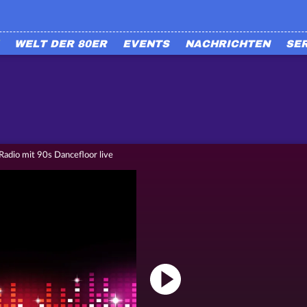
WELT DER 80ER
EVENTS
NACHRICHTEN
SE
adio mit 90s Dancefloor live