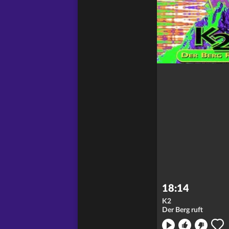
18:14
K2
Der Berg ruft
ong nicht
en: merken