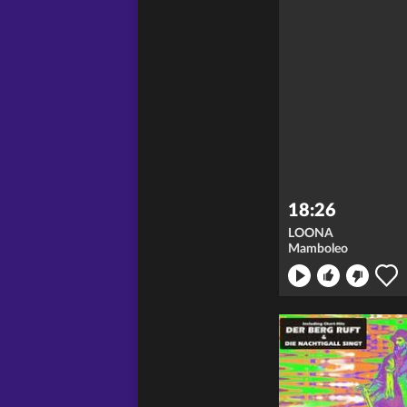
18:26
LOONA
Mamboleo
icht
merken