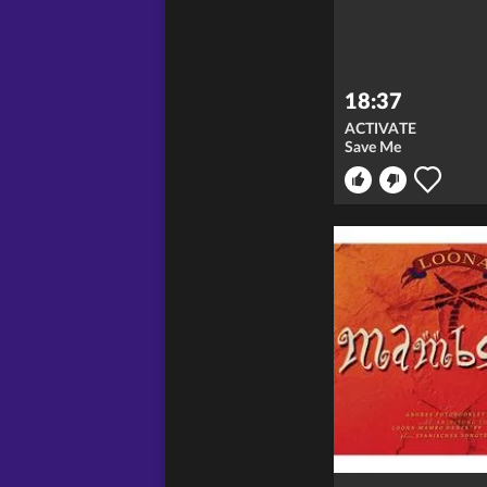
18:37
ACTIVATE
Save Me
icht
merken