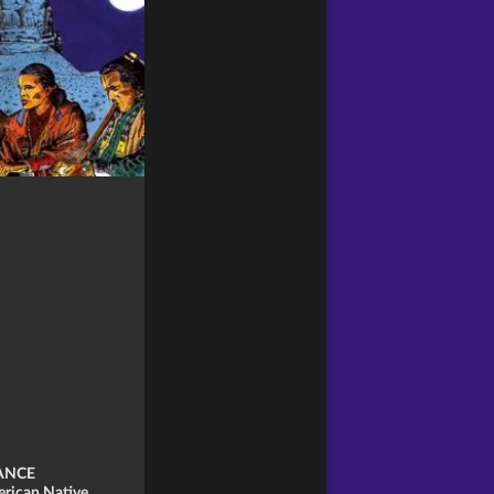
ANCE
rican Native