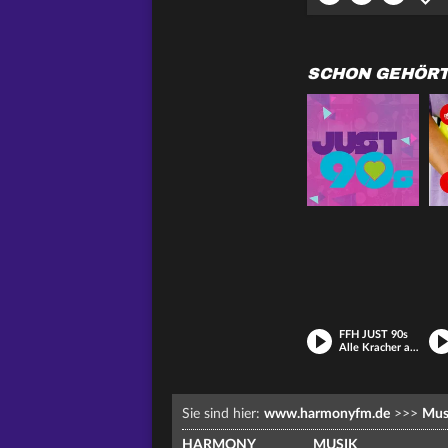
SCHON GEHÖR
FFH JUST 90s
Alle Kracher aus den 90ern
Sie sind hier:
www.harmonyfm.de
>>>
Mus
HARMONY
MUSIK