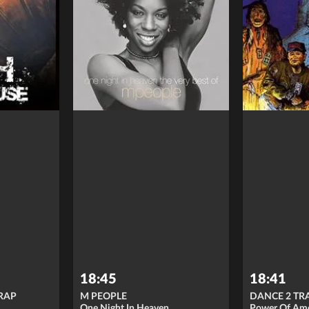
18:45
18:41
 RAP
M PEOPLE
DANCE 2 TR
One Night In Heaven
Power Of Ame