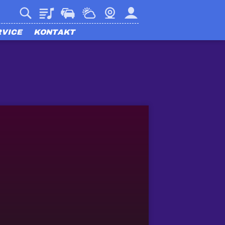
Playlist
Verkehr
Wetter
Webcam
Mein harmony
RVICE
KONTAKT