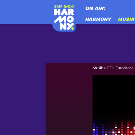
ON AIR:
HARMONY
MUSIK
Musik
>
FFH Eurodance R