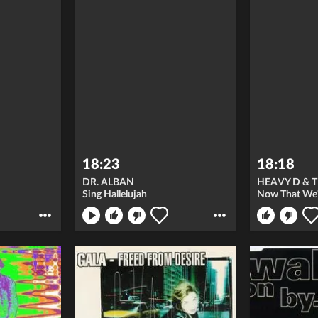
18:23
18:18
DR. ALBAN
HEAVY D & 
Sing Hallelujah
Now That We'