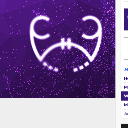
H
H
M
W
M
Ja