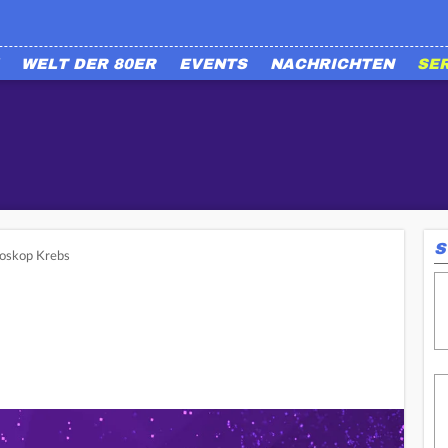
WELT DER 80ER
EVENTS
NACHRICHTEN
SE
S
oskop Krebs