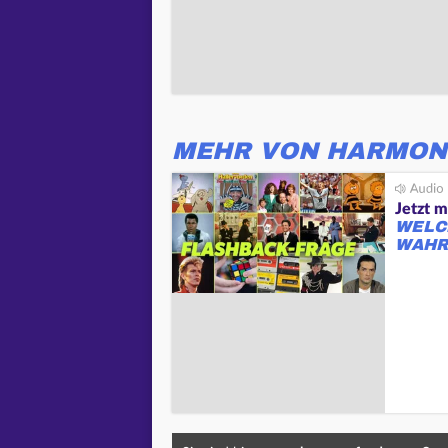
MEHR VON HARMON
Jetzt m
WELC
WAHR