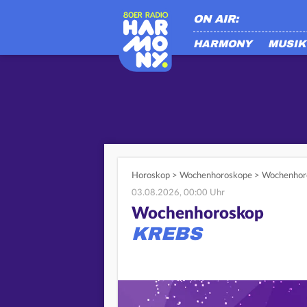
ON AIR:
HARMONY
MUSIK
Horoskop
>
Wochenhoroskope
>
Wochenhor
03.08.2026, 00:00 Uhr
Wochenhoroskop
KREBS