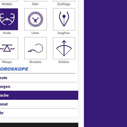
Widder
Stier
Zwillinge
Krebs
Löwe
Jungfrau
Waage
Skorpion
Schütze
OROSKOPE
eute
orgen
oche
onat
hr