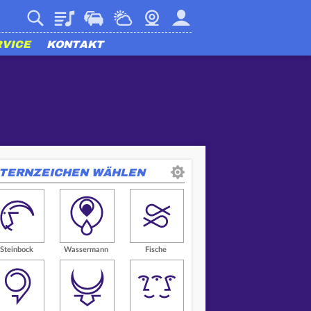
Playlist
Verkehr
Wetter
Webcam
Mein harmony
RVICE
KONTAKT
TERNZEICHEN WÄHLEN
Steinbock
Wassermann
Fische