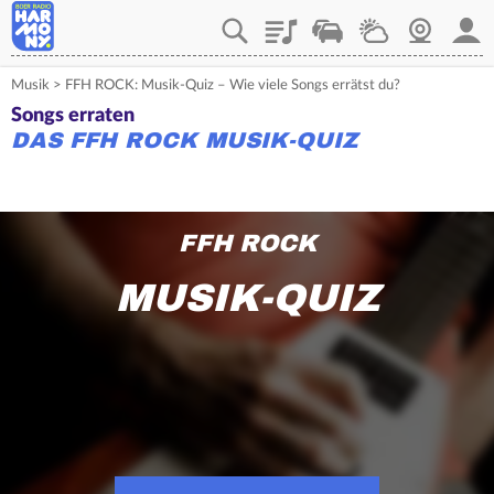
Playlist
Verkehr
Wetter
Webcam
Mein
Musik
>
FFH ROCK: Musik-Quiz – Wie viele Songs errätst du?
Songs erraten
DAS FFH ROCK MUSIK-QUIZ
FFH ROCK
MUSIK-QUIZ