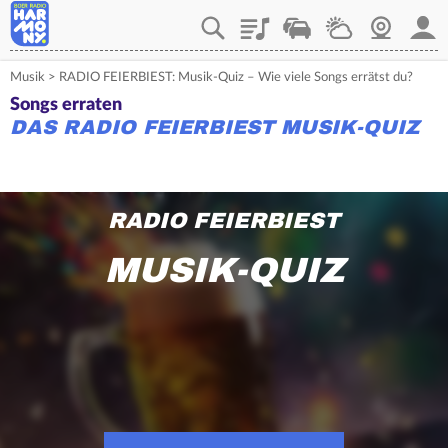
Playlist
Verkehr
Wetter
Webcam
Mein
Musik
>
RADIO FEIERBIEST: Musik-Quiz – Wie viele Songs errätst du?
Songs erraten
DAS RADIO FEIERBIEST MUSIK-QUIZ
RADIO FEIERBIEST
MUSIK-QUIZ