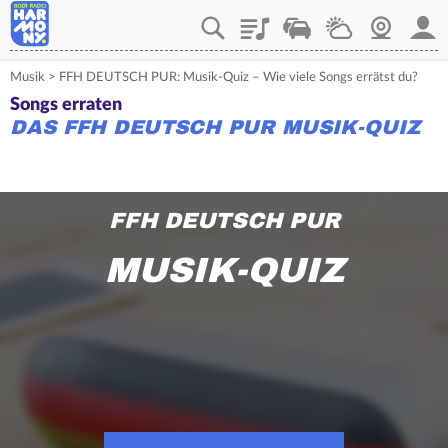
Playlist
Verkehr
Wetter
Webcam
Mein
Musik
>
FFH DEUTSCH PUR: Musik-Quiz – Wie viele Songs errätst du?
Songs erraten
DAS FFH DEUTSCH PUR MUSIK-QUIZ
FFH DEUTSCH PUR
MUSIK-QUIZ