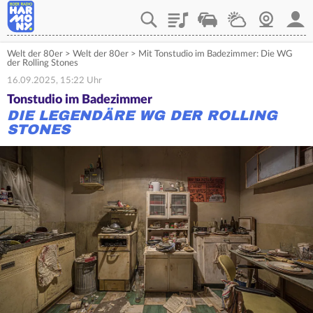
Playlist
Verkehr
Wetter
Webcam
Mein
Welt der 80er
>
Welt der 80er
>
Mit Tonstudio im Badezimmer: Die WG
der Rolling Stones
16.09.2025, 15:22 Uhr
Tonstudio im Badezimmer
DIE LEGENDÄRE WG DER ROLLING
STONES