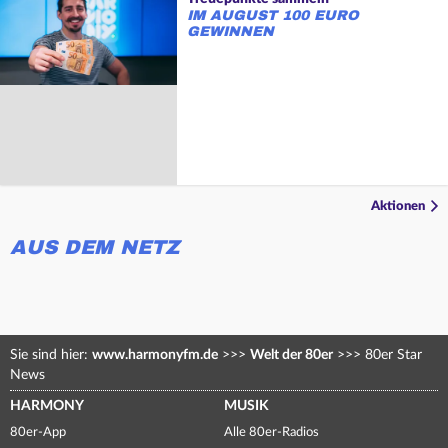
IM AUGUST 100 EURO
GEWINNEN
Aktionen
AUS DEM NETZ
Sie sind hier:
www.harmonyfm.de
>>>
Welt der 80er
>>>
80er Star
News
HARMONY
MUSIK
80er-App
Alle 80er-Radios