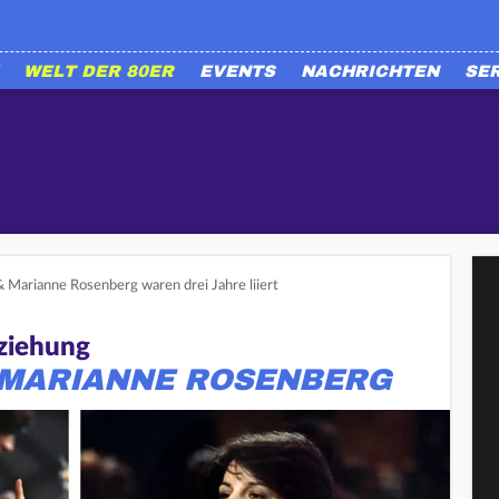
WELT DER 80ER
EVENTS
NACHRICHTEN
SE
 & Marianne Rosenberg waren drei Jahre liiert
ziehung
& MARIANNE ROSENBERG