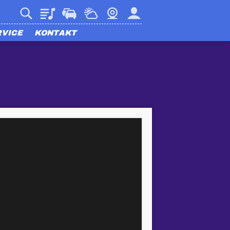
Playlist
Verkehr
Wetter
Webcam
Mein harmony
RVICE
KONTAKT