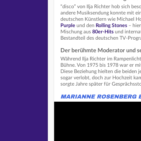
“disco” von Ilja Richter hob sich be
andere Musiksendung konnte mit eine
deutschen Künstlern wie Michael Ho
Purple
und den
Rolling Stones
– hier
Mischung aus
80er-Hits
und interna
Bestandteil des deutschen TV-Prog
Der berühmte Moderator und se
Während Ilja Richter im Rampenlicht
Bühne. Von 1975 bis 1978 war er mi
Diese Beziehung hielten die beiden 
sogar verlobt, doch zur Hochzeit ka
sorgte Jahre später für Gesprächsst
MARIANNE ROSENBERG BE