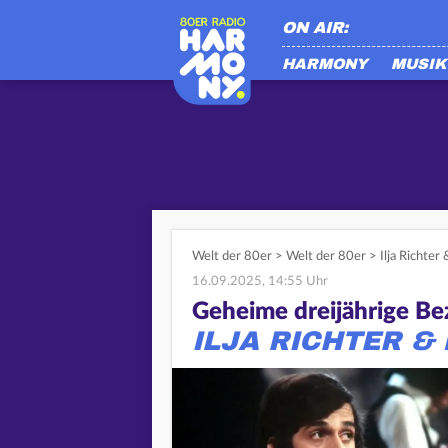
ON AIR:
HARMONY
MUSIK
Welt der 80er
>
Welt der 80er
>
Ilja Richter
16.09.2025, 14:55 Uhr
Geheime dreijährige Be
ILJA RICHTER 