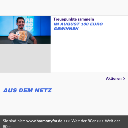
Treuepunkte sammeln
IM AUGUST 100 EURO
GEWINNEN
Aktionen
AUS DEM NETZ
Sie sind hier:
www.harmonyfm.de
>>>
Welt der 80er
>>>
Welt der
80er