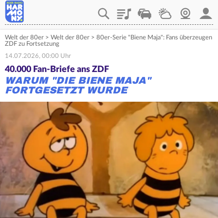
Playlist
Verkehr
Wetter
Webcam
Mein
Welt der 80er
>
Welt der 80er
>
80er-Serie "Biene Maja": Fans überzeugen
ZDF zu Fortsetzung
14.07.2026, 00:00 Uhr
40.000 Fan-Briefe ans ZDF
WARUM "DIE BIENE MAJA"
FORTGESETZT WURDE