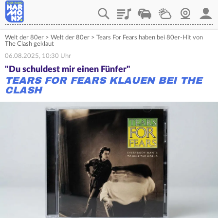
Playlist
Verkehr
Wetter
Webcam
Mein
Welt der 80er
>
Welt der 80er
>
Tears For Fears haben bei 80er-Hit von
The Clash geklaut
06.08.2025, 10:30 Uhr
"Du schuldest mir einen Fünfer"
TEARS FOR FEARS KLAUEN BEI THE
CLASH