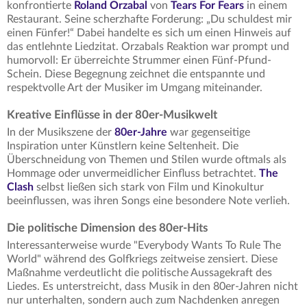
konfrontierte
Roland Orzabal
von
Tears For Fears
in einem
Restaurant. Seine scherzhafte Forderung: „Du schuldest mir
einen Fünfer!“ Dabei handelte es sich um einen Hinweis auf
das entlehnte Liedzitat. Orzabals Reaktion war prompt und
humorvoll: Er überreichte Strummer einen Fünf-Pfund-
Schein. Diese Begegnung zeichnet die entspannte und
respektvolle Art der Musiker im Umgang miteinander.
Kreative Einflüsse in der 80er-Musikwelt
In der Musikszene der
80er-Jahre
war gegenseitige
Inspiration unter Künstlern keine Seltenheit. Die
Überschneidung von Themen und Stilen wurde oftmals als
Hommage oder unvermeidlicher Einfluss betrachtet.
The
Clash
selbst ließen sich stark von Film und Kinokultur
beeinflussen, was ihren Songs eine besondere Note verlieh.
Die politische Dimension des 80er-Hits
Interessanterweise wurde "Everybody Wants To Rule The
World" während des Golfkriegs zeitweise zensiert. Diese
Maßnahme verdeutlicht die politische Aussagekraft des
Liedes. Es unterstreicht, dass Musik in den 80er-Jahren nicht
nur unterhalten, sondern auch zum Nachdenken anregen