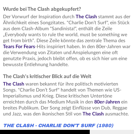
Wurde bei The Clash abgekupfert?
Der Vorwurf der Inspiration durch
The Clash
stammt aus der
Ähnlichkeit eines Songzitates. "Charlie Don’t Surf", ein Stück
aus dem Clash-Album "Sandinista!", enthält die Zeile
„Everybody wants to rule the world, must be something we
get from birth“. Diese Zeile könnte das zentrale Thema des
Tears For Fears
-Hits inspiriert haben. In den 80er-Jahren war
die Verwendung von Zitaten und Anspielungen eine oft
genutzte Praxis, jedoch bleibt offen, ob es sich hier um eine
bewusste Entlehnung handelte.
The Clash's kritischer Blick auf die Welt
The Clash
waren bekannt für ihre politisch motivierten
Songs. "Charlie Don’t Surf" handelt von Themen wie US-
Imperialismus und Krieg. Diese kritischen Untertöne
erreichten durch das Medium Musik in den
80er-Jahren
ein
breites Publikum. Der Song zeigt Einflüsse von Dub, Reggae
und Jazz, was den ikonischen Stil von
The Clash
ausmachte.
THE CLASH - CHARLIE DON'T SURF (1980)