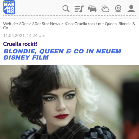
Playlist
Verkehr
Wetter
Webcam
Mein
Welt der 80er
>
80er Star News
>
Kino: Cruella rockt mit Queen, Blondie &
Co
11.05.2021, 14:24 Uhr
Cruella rockt!
BLONDIE, QUEEN & CO IN NEUEM
DISNEY FILM