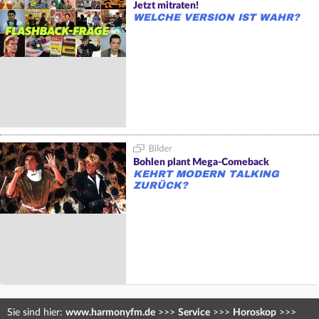
Jetzt mitraten!
WELCHE VERSION IST WAHR?
Bohlen plant Mega-Comeback
KEHRT MODERN TALKING
ZURÜCK?
Sie sind hier:
www.harmonyfm.de
>>>
Service
>>>
Horoskop
>>>