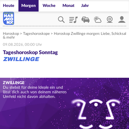
Heute
Morgen
Woche
Monat
Jahr
Playlist
Verkehr
Wetter
Webcam
Mein
Horoskop
>
Tageshoroskope
>
Horoskop Zwillinge morgen: Liebe, Schicksal
& mehr
09.08.2026, 00:00 Uhr
Tageshoroskop Sonntag
ZWILLINGE
ZWILLINGE
Du stehst für deine Ideale ein und
lässt dich auch von deinem näheren
Umfeld nicht davon abhalten.