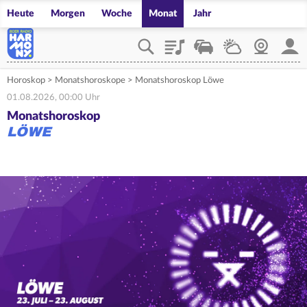
Heute
Morgen
Woche
Monat
Jahr
Playlist
Verkehr
Wetter
Webcam
Mein
Horoskop
>
Monatshoroskope
>
Monatshoroskop Löwe
01.08.2026, 00:00 Uhr
Monatshoroskop
LÖWE