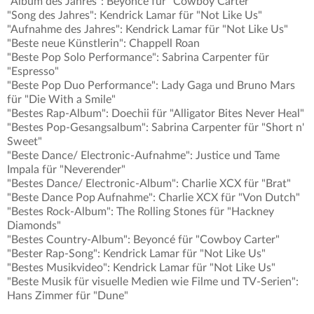
"Album des Jahres": Beyoncé für "Cowboy Carter"
"Song des Jahres": Kendrick Lamar für "Not Like Us"
"Aufnahme des Jahres": Kendrick Lamar für "Not Like Us"
"Beste neue Künstlerin": Chappell Roan
"Beste Pop Solo Performance": Sabrina Carpenter für
"Espresso"
"Beste Pop Duo Performance": Lady Gaga und Bruno Mars
für "Die With a Smile"
"Bestes Rap-Album": Doechii für "Alligator Bites Never Heal"
"Bestes Pop-Gesangsalbum": Sabrina Carpenter für "Short n'
Sweet"
"Beste Dance/ Electronic-Aufnahme": Justice und Tame
Impala für "Neverender"
"Bestes Dance/ Electronic-Album": Charlie XCX für "Brat"
"Beste Dance Pop Aufnahme": Charlie XCX für "Von Dutch"
"Bestes Rock-Album": The Rolling Stones für "Hackney
Diamonds"
"Bestes Country-Album": Beyoncé für "Cowboy Carter"
"Bester Rap-Song": Kendrick Lamar für "Not Like Us"
"Bestes Musikvideo": Kendrick Lamar für "Not Like Us"
"Beste Musik für visuelle Medien wie Filme und TV-Serien":
Hans Zimmer für "Dune"