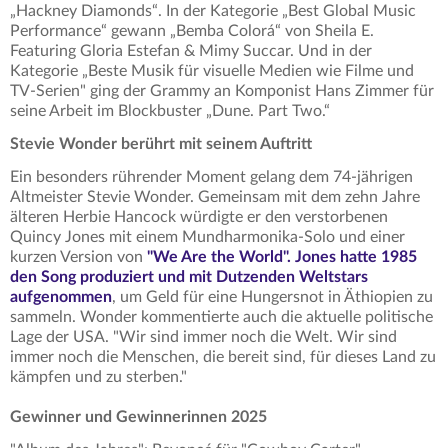
„Hackney Diamonds“. In der Kategorie „Best Global Music
Performance“ gewann „Bemba Colorá“ von Sheila E.
Featuring Gloria Estefan & Mimy Succar. Und in der
Kategorie „Beste Musik für visuelle Medien wie Filme und
TV-Serien" ging der Grammy an Komponist Hans Zimmer für
seine Arbeit im Blockbuster „Dune. Part Two.“
Stevie Wonder berührt mit seinem Auftritt
Ein besonders rührender Moment gelang dem 74-jährigen
Altmeister Stevie Wonder. Gemeinsam mit dem zehn Jahre
älteren Herbie Hancock würdigte er den verstorbenen
Quincy Jones mit einem Mundharmonika-Solo und einer
kurzen Version von
"We Are the World". Jones hatte 1985
den Song produziert und mit Dutzenden Weltstars
aufgenommen
, um Geld für eine Hungersnot in Äthiopien zu
sammeln. Wonder kommentierte auch die aktuelle politische
Lage der USA. "Wir sind immer noch die Welt. Wir sind
immer noch die Menschen, die bereit sind, für dieses Land zu
kämpfen und zu sterben."
Gewinner und Gewinnerinnen 2025