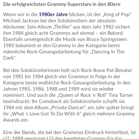
Die erfolgreichsten Grammy-Superstars in den 80ern
Wenn wir in die
1980er Jahre
blicken, ist der „King of Pop“
Michael Jackson bei den Solokünstlern der absolute
Abräumer. Sein Album „Thriller“ aus dem Jahr 1982 sichert
ihm 1984 gleich acht Grammys auf einmal – ein Rekord.
Ebenfalls unvergesslich die Musik von Bruce Springsteen:
1985 bekommt er den Grammy in der Kategorie beste
männliche Rock-Gesangsdarbietung für „Dancing In The
Dark“.
Bei den Solokünstlerinnen holt sich Rock-Ikone Pat Benatar
von 1981 bis 1984 gleich vier Grammys in Folge in der
Kategorie beste weibliche Rock-Gesangsdarbietung. In den
Jahren 1985, 1986, 1988 und 1989 wird sie wieder
nominiert. Und auch die „Queen of Rock´n´Roll“ Tina Turner
beeindruckt: Ihr Comeback als Solokünstlerin schafft sie
1984 mit dem Album „Private Dancer“, ein Jahr später bringt
ihr „What´s Love Got To Do With It“ gleich mehrere Grammy
Awards ein.
Eine der Bands, die bei den Grammys Eindruck hinterlässt, ist
U2. 1988 gewinnen U2 den begehrten Grammy für das