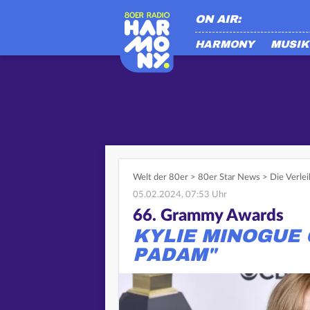
ON AIR:
HARMONY
MUSIK
Welt der 80er
>
80er Star News
>
Die Verle
05.02.2024, 07:53 Uhr
66. Grammy Awards
KYLIE MINOGUE 
PADAM"