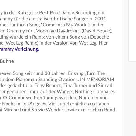
 in der Kategorie Best Pop/Dance Recording mit
ammy für die australisch-britische Sängerin. 2004
net für ihren Song "Come Into My World". In der
einen Grammy für „Moonage Daydream“ (David Bowie),
rding wurde ein Remix von einem Song von Depeche
 (Wet Leg Remix) in der Version von Wet Leg. Hier
rammy Verleihung.
r Bühne
 neuen Song seit rund 30 Jahren. Er sang „Turn The
 gab dem Pianoman Standing Ovations. IN MEMORIAM
er gedacht u.a. Tony Bennet, Tina Turner und Sinead
iner gemalten Träne auf der Wange „Nothing Compares
war O´Connor weltberühmt geworden. Nur einer von
acht in Los Angeles. Viel Jubel erhielten u.a. auch
ni Mitchell und Stevie Wonder sowie der irischen Band