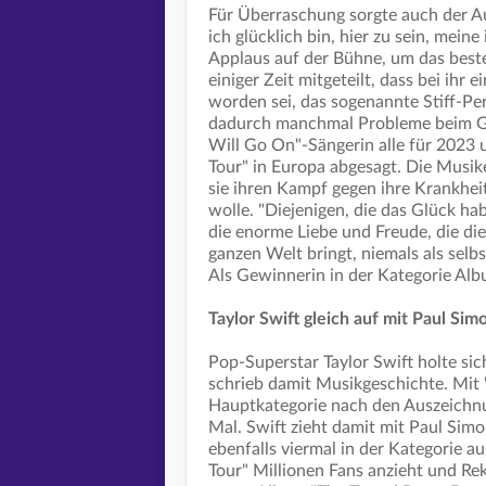
Für Überraschung sorgte auch der Au
ich glücklich bin, hier zu sein, mein
Applaus auf der Bühne, um das beste
einiger Zeit mitgeteilt, dass bei ihr
worden sei, das sogenannte Stiff-P
dadurch manchmal Probleme beim Ge
Will Go On"-Sängerin alle für 2023
Tour" in Europa abgesagt. Die Musi
sie ihren Kampf gegen ihre Krankhei
wolle. "Diejenigen, die das Glück ha
die enorme Liebe und Freude, die di
ganzen Welt bringt, niemals als sel
Als Gewinnerin in der Kategorie Albu
Taylor Swift gleich auf mit Paul Si
Pop-Superstar Taylor Swift holte si
schrieb damit Musikgeschichte. Mit 
Hauptkategorie nach den Auszeichnun
Mal. Swift zieht damit mit Paul Simo
ebenfalls viermal in der Kategorie a
Tour" Millionen Fans anzieht und Re