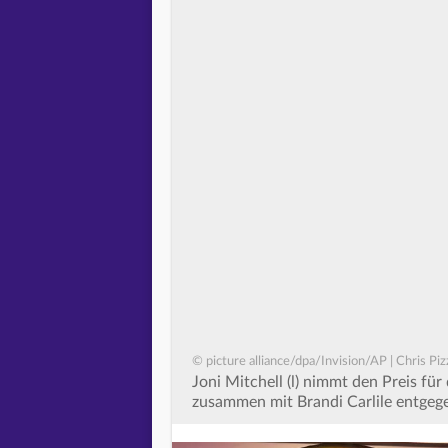
© picture alliance/dpa/Invision/AP | Chris Piz
Joni Mitchell (l) nimmt den Preis fü
zusammen mit Brandi Carlile entgeg