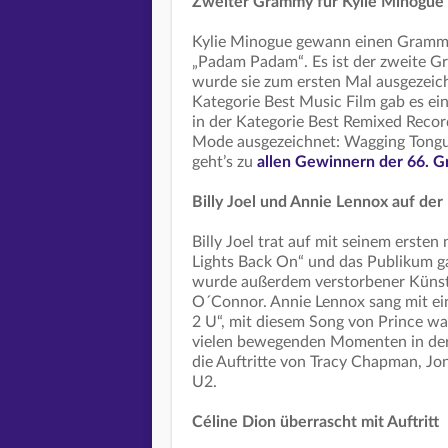
Zweiter Grammy für Kylie Minogue
Kylie Minogue gewann einen Grammy
„Padam Padam“. Es ist der zweite Gr
wurde sie zum ersten Mal ausgezeich
Kategorie Best Music Film gab es 
in der Kategorie Best Remixed Reco
Mode ausgezeichnet: Wagging Tongue
geht’s zu
allen Gewinnern der 66. G
Billy Joel und Annie Lennox auf de
Billy Joel trat auf mit seinem ersten
Lights Back On“ und das Publikum
wurde außerdem verstorbener Künstl
O´Connor. Annie Lennox sang mit e
2 U“, mit diesem Song von Prince 
vielen bewegenden Momenten in der N
die Auftritte von Tracy Chapman, Jo
U2.
Céline Dion überrascht mit Auftritt