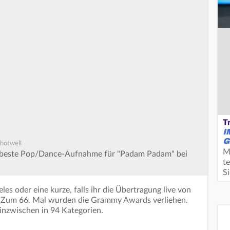
T
I
G
Shotwell
M
ie beste Pop/Dance-Aufnahme für "Padam Padam" bei
te
S
es oder eine kurze, falls ihr die Übertragung live von
. Zum 66. Mal wurden die Grammy Awards verliehen.
nzwischen in 94 Kategorien.