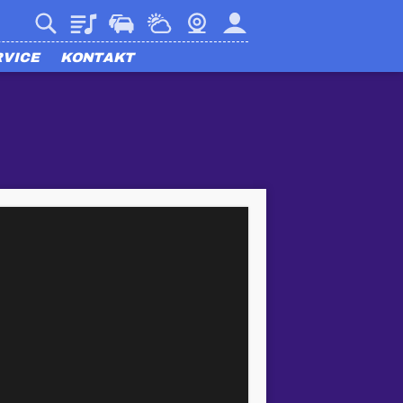
Playlist
Verkehr
Wetter
Webcam
Mein harmony
RVICE
KONTAKT