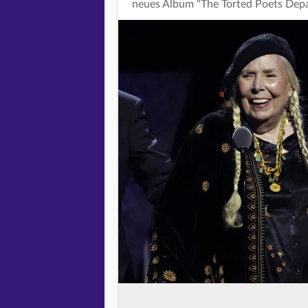
neues Album "The Torted Poets Depar