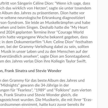
ftritt von Sängerin Céline Dion: "Wenn ich sage, dass
e ich das wirklich von Herzen", sagte sie unter tosendem
 Album des Jahres zu präsentieren. Dion hatte vor
 eine seltene neurologische Erkrankung diagnostiziert
erson-Syndrom. Sie leide an Muskelkrämpfen und habe
hen und beim Singen. Deshalb hatte die "My Heart
 und 2024 geplanten Termine ihrer "Courage World
kerin hatte vergangene Woche bekannt gegeben, dass
t in dem Dokumentarfilm "I Am: Celine Dion" festhalten
ben, bei der Grammy-Verleihung dabei zu sein, sollten
e Musik in unser Leben und zu den Menschen auf der
bstverständlich ansehen", sagte Dion am Sonntagabend.
m des Jahres verlas Dion ihre Kollegin Taylor Swift.
mon, Frank Sinatra und Stevie Wonder
ch den Grammy für das beste Album des Jahres und
"Midnights" gewann die 34-Jährige in der
gen für "Fearless", "1989" und "Folklore" zum vierten
n, Frank Sinatra und Stevie Wonder gleich, die
usgezeichnet wurden. Die Musikerin, die mit ihrer "Eras-
kordsummen einnimmt, hatte kurz zuvor bereits ihr