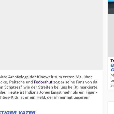
T
I
G
M
oolste Archäologe der Kinowelt zum ersten Mal über
te
jacke, Peitsche und
Fedorahut
zog er seine Fans von da
S
n Schatzes”, wie der Streifen bei uns heißt, markierte
e. Heute ist Indiana Jones längst mehr als ein Figur -
ghties-Kids ist er ein Held, der immer mit unserem
STIGER VATER