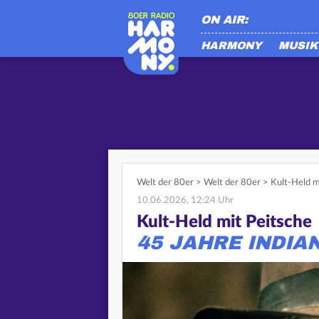
ON AIR:
HARMONY
MUSIK
Welt der 80er
>
Welt der 80er
>
Kult-Held m
10.06.2026, 12:24 Uhr
Kult-Held mit Peitsche
45 JAHRE INDIA