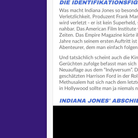
DIE IDENTIFIKATIONSFI
Was macht Indiana Jones so besonde
Verletzlichkeit. Produzent Frank Mar
wird verletzt - er ist kein Superhel
nahbar. Das American Film Institute
Zeiten. Das Empire Magazine kürte 
Jahre nach seinem ersten Auftritt is
Abenteurer, dem man einfach folgen 
Und tatsächlich scheint auch die Kin
Gerüchten zufolge befasst man sich 
Neuauflage aus dem “Indyversum”. D
geschätzten Harrison Ford in der Rol
Methusalem hat sich nach dem letzte
in Hollywood sollte man ja niemals 
INDIANA JONES' ABSCHI