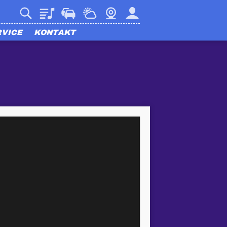
Playlist
Verkehr
Wetter
Webcam
Mein harmony
RVICE
KONTAKT