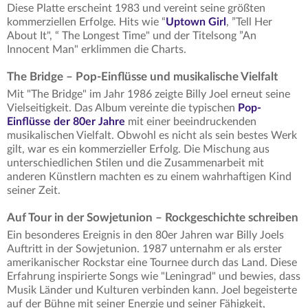
Diese Platte erscheint 1983 und vereint seine größten
kommerziellen Erfolge. Hits wie “
Uptown Girl
, ”Tell Her
About It", “ The Longest Time" und der Titelsong ”An
Innocent Man" erklimmen die Charts.
The Bridge – Pop-Einflüsse und musikalische Vielfalt
Mit "The Bridge" im Jahr 1986 zeigte Billy Joel erneut seine
Vielseitigkeit. Das Album vereinte die typischen
Pop-
Einflüsse der 80er Jahre
mit einer beeindruckenden
musikalischen Vielfalt. Obwohl es nicht als sein bestes Werk
gilt, war es ein kommerzieller Erfolg. Die Mischung aus
unterschiedlichen Stilen und die Zusammenarbeit mit
anderen Künstlern machten es zu einem wahrhaftigen Kind
seiner Zeit.
Auf Tour in der Sowjetunion – Rockgeschichte schreiben
Ein besonderes Ereignis in den 80er Jahren war Billy Joels
Auftritt in der Sowjetunion. 1987 unternahm er als erster
amerikanischer Rockstar eine Tournee durch das Land. Diese
Erfahrung inspirierte Songs wie "Leningrad" und bewies, dass
Musik Länder und Kulturen verbinden kann. Joel begeisterte
auf der Bühne mit seiner Energie und seiner Fähigkeit,