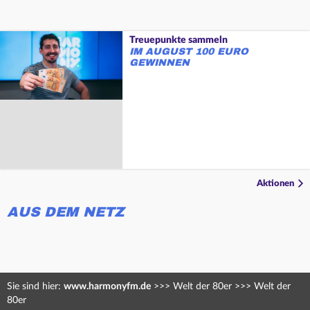
Treuepunkte sammeln
IM AUGUST 100 EURO
GEWINNEN
Aktionen
AUS DEM NETZ
Sie sind hier:
www.harmonyfm.de
>>>
Welt der 80er
>>>
Welt der
80er