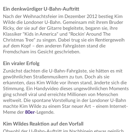
Ein denkwürdiger U-Bahn-Auftritt
Nach der Weihnachtsfeier im Dezember 2012 bestieg Kim
Wilde die Londoner U-Bahn. Gemeinsam mit ihrem Bruder
Ricky, der sie auf der Gitarre begleitete, begann sie, ihre
Klassiker "Kids in America" und "Rockin' Around The
Christmas Tree" zu singen. Dabei trug sie ein Rentiergeweih
auf dem Kopf – den anderen Fahrgästen stand die
Fremdscham ins Gesicht geschrieben.
Ein viraler Erfolg
Zunächst dachten die U-Bahn-Fahrgäste, sie hätten es mit
gewöhnlichen Straßenmusikern zu tun. Doch als sie
erkannten, dass Kim Wilde vor ihnen stand, änderte sich die
Stimmung. Ein Handyvideo dieses ungewöhnlichen Moments
ging schnell viral und erreichte Millionen von Menschen
weltweit. Die spontane Vorstellung in der Londoner U-Bahn
machte Kim Wilde zu einem Star neuer Art – einem Internet-
Meme der
80er
-Legende.
Kim Wildes Reaktion auf den Vorfall
Obwohl der U-Bahn-Auftritt im Nachhinein etwas peinlich