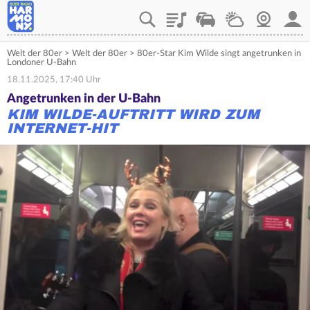
Playlist
Verkehr
Wetter
Webcam
Mein
Welt der 80er
>
Welt der 80er
>
80er-Star Kim Wilde singt angetrunken in
Londoner U-Bahn
18.11.2025, 17:40 Uhr
Angetrunken in der U-Bahn
KIM WILDE-AUFTRITT WIRD ZUM
INTERNET-HIT