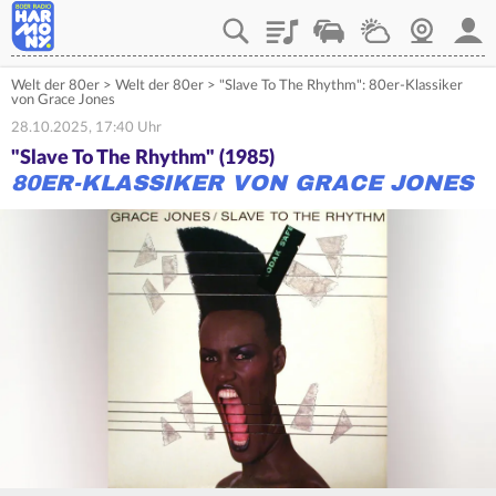
Playlist
Verkehr
Wetter
Webcam
Mein
Welt der 80er
>
Welt der 80er
>
"Slave To The Rhythm": 80er-Klassiker
von Grace Jones
28.10.2025, 17:40 Uhr
"Slave To The Rhythm" (1985)
80ER-KLASSIKER VON GRACE JONES