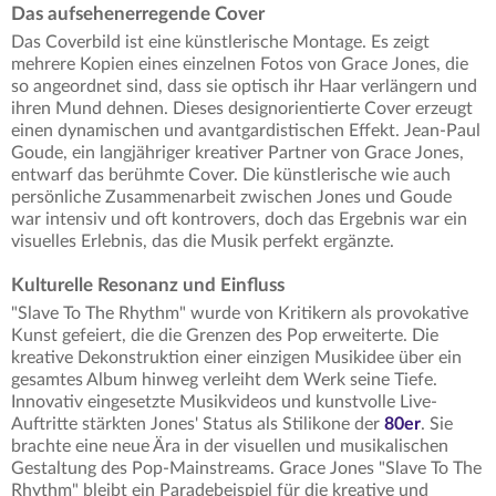
Das aufsehenerregende Cover
Das Coverbild ist eine künstlerische Montage. Es zeigt
mehrere Kopien eines einzelnen Fotos von Grace Jones, die
so angeordnet sind, dass sie optisch ihr Haar verlängern und
ihren Mund dehnen. Dieses designorientierte Cover erzeugt
einen dynamischen und avantgardistischen Effekt. Jean-Paul
Goude, ein langjähriger kreativer Partner von Grace Jones,
entwarf das berühmte Cover. Die künstlerische wie auch
persönliche Zusammenarbeit zwischen Jones und Goude
war intensiv und oft kontrovers, doch das Ergebnis war ein
visuelles Erlebnis, das die Musik perfekt ergänzte.
Kulturelle Resonanz und Einfluss
"Slave To The Rhythm" wurde von Kritikern als provokative
Kunst gefeiert, die die Grenzen des Pop erweiterte. Die
kreative Dekonstruktion einer einzigen Musikidee über ein
gesamtes Album hinweg verleiht dem Werk seine Tiefe.
Innovativ eingesetzte Musikvideos und kunstvolle Live-
Auftritte stärkten Jones' Status als Stilikone der
80er
. Sie
brachte eine neue Ära in der visuellen und musikalischen
Gestaltung des Pop-Mainstreams. Grace Jones "Slave To The
Rhythm" bleibt ein Paradebeispiel für die kreative und