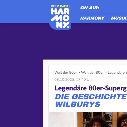
ON AIR:
HARMONY
MUSIK
Welt der 80er
>
Welt der 80er
>
Legendäre 8
09.10.2025, 17:40 Uhr
Legendäre 80er-Super
DIE GESCHICHTE
WILBURYS