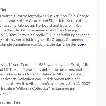
80er
s waren allesamt legendäre Musiker ihrer Zeit. George
annt war, spielte Gitarre und Sitar. Jeff Lynne nahm
hte seine Talente am Keyboard und Bass ein. Roy
t, verlieh der Gruppe seinen markanten Gesang,
988. Tom Petty, als Charlie T. Junior Wilbury bekannt,
y auftrat, vervollständigten die Gruppe. Zusammen
uckende Sammlung von Songs, die das Erbe der
80er
-
ol. 1“, veröffentlicht 1988, war ein voller Erfolg. Mit
d Of The Line“ wurde es mit Platin ausgezeichnet und
m Tod von Roy Orbison folgte das Album „Traveling
ches dessen Gedenken war und dennoch mit einer
a es als zweites Album tatsächlich „Vol. 3“ hieß. 2007
Traveling Wilburys Collection“ zusammen mit
gegeben.
eschichten