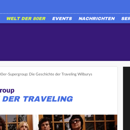
WELT DER 80ER
EVENTS
NACHRICHTEN
SE
0er-Supergroup: Die Geschichte der Traveling Wilburys
group
 DER TRAVELING