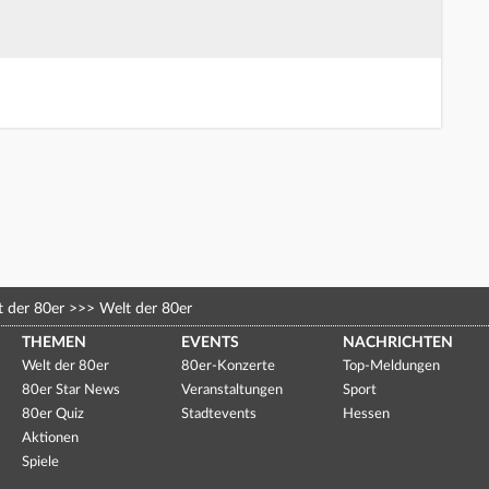
 der 80er
>>>
Welt der 80er
THEMEN
EVENTS
NACHRICHTEN
Welt der 80er
80er-Konzerte
Top-Meldungen
80er Star News
Veranstaltungen
Sport
80er Quiz
Stadtevents
Hessen
Aktionen
Spiele