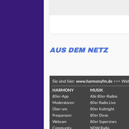
AUS DEM NETZ
Sie sind hier:
www.harmonyfm.de
>>>
Welt
HARMONY
MUSIK
80er-App
Alle 80er-Radios
Moderatoren
80er Radio Live
Über uns
80er Kultnight
Frequenzen
80er Divas
Webcam
80er Superstars
Community
NDW Radio