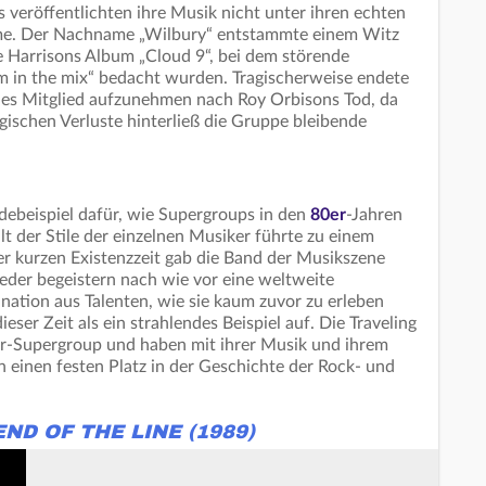
s veröffentlichten ihre Musik nicht unter ihren echten
e. Der Nachname „Wilbury“ entstammte einem Witz
Harrisons Album „Cloud 9“, bei dem störende
m in the mix“ bedacht wurden. Tragischerweise endete
ues Mitglied aufzunehmen nach Roy Orbisons Tod, da
gischen Verluste hinterließ die Gruppe bleibende
adebeispiel dafür, wie Supergroups in den
80er
-Jahren
lt der Stile der einzelnen Musiker führte zu einem
r kurzen Existenzzeit gab die Band der Musikszene
ieder begeistern nach wie vor eine weltweite
nation aus Talenten, wie sie kaum zuvor zu erleben
eser Zeit als ein strahlendes Beispiel auf. Die Traveling
0er-Supergroup und haben mit ihrer Musik und ihrem
einen festen Platz in der Geschichte der Rock- und
ND OF THE LINE (1989)