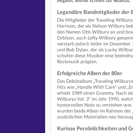
begann, wurde schnell zur Realität.
Legendäre Bandmitglieder der 
Die Mitglieder der Traveling Wilbury
Harrison, der als Nelson Wilbury bek
den Namen Otis Wilbury an und brac
Orbison, auch Lefty Wilbury genann
verstarb jedoch leider im Dezember 1
und Bob Dylan, der als Lucky Wilbur
schufen diese Musiker eine beeindr
Rockmusik prägten.
Erfolgreiche Alben der 80er
Das Debütalbum „Traveling Wilburys V
Hits wie „Handle With Care“ und „En
erhielt 1989 einen Grammy. Nach de
Wilburys Vol. 3“ im Jahr 1990, wel
humorvollen Note zu verstehen war, d
wurden beide Alben im Rahmen der „
zusätzlichen Materialien neu heraus
Kuriose Persönlichkeiten und G