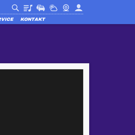
Playlist
Verkehr
Wetter
Webcam
Mein harmony
RVICE
KONTAKT