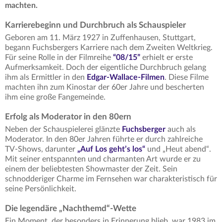
machten.
Karrierebeginn und Durchbruch als Schauspieler
Geboren am 11. März 1927 in Zuffenhausen, Stuttgart,
begann Fuchsbergers Karriere nach dem Zweiten Weltkrieg.
Für seine Rolle in der Filmreihe
“08/15”
erhielt er erste
Aufmerksamkeit. Doch der eigentliche Durchbruch gelang
ihm als Ermittler in den
Edgar-Wallace-Filmen
. Diese Filme
machten ihn zum Kinostar der 60er Jahre und bescherten
ihm eine große Fangemeinde.
Erfolg als Moderator in den 80ern
Neben der Schauspielerei glänzte
Fuchsberger
auch als
Moderator. In den 80er Jahren führte er durch zahlreiche
TV-Shows, darunter
„Auf Los geht’s los“
und „Heut abend“.
Mit seiner entspannten und charmanten Art wurde er zu
einem der beliebtesten Showmaster der Zeit. Sein
schnodderiger Charme im Fernsehen war charakteristisch für
seine Persönlichkeit.
Die legendäre „Nachthemd“-Wette
Ein Moment, der besonders in Erinnerung blieb, war 1983 im