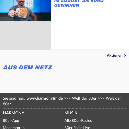
IM AUGUST 100 EURO
GEWINNEN
Aktionen
AUS DEM NETZ
Sie sind hier:
www.harmonyfm.de
>>>
Welt der 80er
>>>
Welt der
80er
HARMONY
MUSIK
80er-App
Alle 80er-Radios
Moderatoren
80er Radio Live