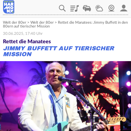
Playlist
Verkehr
Wetter
Webcam
Mein
Welt der 80er
>
Welt der 80er
>
Rettet die Manatees: Jimmy Buffett in den
80ern auf tierischer Mission
30.06.2025, 17:40 Uhr
Rettet die Manatees
JIMMY BUFFETT AUF TIERISCHER
MISSION