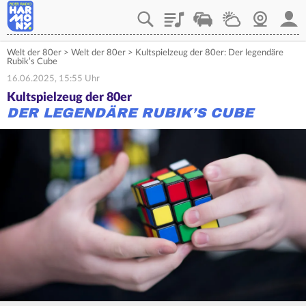
Playlist
Verkehr
Wetter
Webcam
Mein
Welt der 80er
>
Welt der 80er
>
Kultspielzeug der 80er: Der legendäre
Rubik’s Cube
16.06.2025, 15:55 Uhr
Kultspielzeug der 80er
DER LEGENDÄRE RUBIK’S CUBE