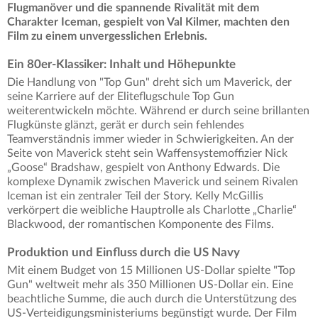
Flugmanöver und die spannende Rivalität mit dem
Charakter Iceman, gespielt von Val Kilmer, machten den
Film zu einem unvergesslichen Erlebnis.
Ein 80er-Klassiker: Inhalt und Höhepunkte
Die Handlung von "Top Gun" dreht sich um Maverick, der
seine Karriere auf der Eliteflugschule Top Gun
weiterentwickeln möchte. Während er durch seine brillanten
Flugkünste glänzt, gerät er durch sein fehlendes
Teamverständnis immer wieder in Schwierigkeiten. An der
Seite von Maverick steht sein Waffensystemoffizier Nick
„Goose“ Bradshaw, gespielt von Anthony Edwards. Die
komplexe Dynamik zwischen Maverick und seinem Rivalen
Iceman ist ein zentraler Teil der Story. Kelly McGillis
verkörpert die weibliche Hauptrolle als Charlotte „Charlie“
Blackwood, der romantischen Komponente des Films.
Produktion und Einfluss durch die US Navy
Mit einem Budget von 15 Millionen US-Dollar spielte "Top
Gun" weltweit mehr als 350 Millionen US-Dollar ein. Eine
beachtliche Summe, die auch durch die Unterstützung des
US-Verteidigungsministeriums begünstigt wurde. Der Film