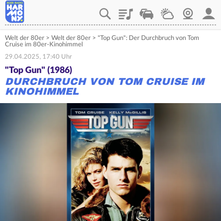
Playlist
Verkehr
Wetter
Webcam
Mein
Welt der 80er
>
Welt der 80er
>
"Top Gun": Der Durchbruch von Tom
Cruise im 80er-Kinohimmel
29.04.2025, 17:40 Uhr
"Top Gun" (1986)
DURCHBRUCH VON TOM CRUISE IM
KINOHIMMEL