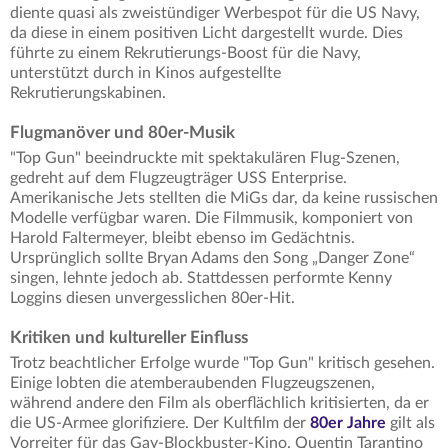
diente quasi als zweistündiger Werbespot für die US Navy,
da diese in einem positiven Licht dargestellt wurde. Dies
führte zu einem Rekrutierungs-Boost für die Navy,
unterstützt durch in Kinos aufgestellte
Rekrutierungskabinen.
Flugmanöver und 80er-Musik
"Top Gun" beeindruckte mit spektakulären Flug-Szenen,
gedreht auf dem Flugzeugträger USS Enterprise.
Amerikanische Jets stellten die MiGs dar, da keine russischen
Modelle verfügbar waren. Die Filmmusik, komponiert von
Harold Faltermeyer, bleibt ebenso im Gedächtnis.
Ursprünglich sollte Bryan Adams den Song „Danger Zone“
singen, lehnte jedoch ab. Stattdessen performte Kenny
Loggins diesen unvergesslichen 80er-Hit.
Kritiken und kultureller Einfluss
Trotz beachtlicher Erfolge wurde "Top Gun" kritisch gesehen.
Einige lobten die atemberaubenden Flugzeugszenen,
während andere den Film als oberflächlich kritisierten, da er
die US-Armee glorifiziere. Der Kultfilm der
80er Jahre
gilt als
Vorreiter für das Gay-Blockbuster-Kino. Quentin Tarantino