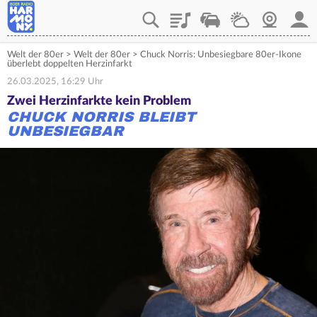
Playlist
Verkehr
Wetter
Webcam
Mein
Welt der 80er
>
Welt der 80er
>
Chuck Norris: Unbesiegbare 80er-Ikone
überlebt doppelten Herzinfarkt
26.03.2025, 16:29 Uhr
Zwei Herzinfarkte kein Problem
CHUCK NORRIS BLEIBT
UNBESIEGBAR