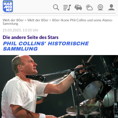
Playlist
Verkehr
Wetter
Webcam
Mein
Welt der 80er
>
Welt der 80er
>
80er-Ikone Phil Collins und seine Alamo-
Sammlung
25.03.2025, 13:33 Uhr
Die andere Seite des Stars
PHIL COLLINS' HISTORISCHE
SAMMLUNG