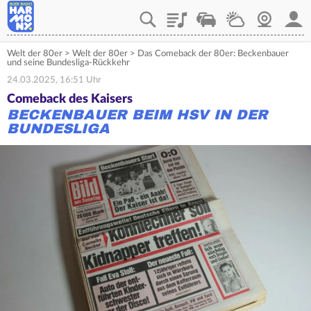
Playlist
Verkehr
Wetter
Webcam
Mein
Welt der 80er
>
Welt der 80er
>
Das Comeback der 80er: Beckenbauer
und seine Bundesliga-Rückkehr
24.03.2025, 16:51 Uhr
Comeback des Kaisers
BECKENBAUER BEIM HSV IN DER
BUNDESLIGA