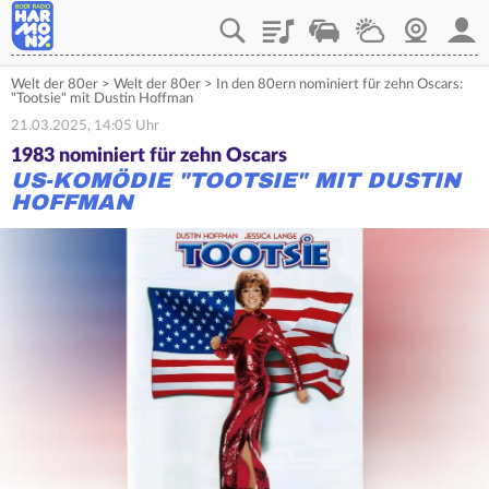
Playlist
Verkehr
Wetter
Webcam
Mein
Welt der 80er
>
Welt der 80er
>
In den 80ern nominiert für zehn Oscars:
"Tootsie" mit Dustin Hoffman
21.03.2025, 14:05 Uhr
1983 nominiert für zehn Oscars
US-KOMÖDIE "TOOTSIE" MIT DUSTIN
HOFFMAN