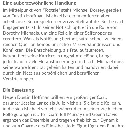
Eine außergewöhnliche Handlung
Im Mittelpunkt von "Tootsie" steht Michael Dorsey, gespielt
von Dustin Hoffman. Michael ist ein talentierter, aber
arbeitsloser Schauspieler, der verzweifelt auf der Suche nach
Engagements ist. In seiner Not schlüpft er in die Rolle von
Dorothy Michaels, um eine Rolle in einer Seifenoper zu
ergattern. Was als Notlösung beginnt, wird schnell zu einem
reichen Quell an komödiantischen Missverständnissen und
Konflikten. Die Entscheidung, als Frau aufzutreten,
katapultiert seine Karriere in ungeahnte Höhen, bringt
jedoch auch viele Herausforderungen mit sich. Michael muss
seine wahre Identität geheim halten und manövriert dabei
durch ein Netz aus persönlichen und beruflichen
Verstrickungen.
Die Besetzung
Neben Dustin Hoffman brilliert ein großartiger Cast,
darunter Jessica Lange als Julie Nichols. Sie ist die Kollegin,
in die sich Michael verliebt, während er in seiner weiblichen
Rolle gefangen ist. Teri Garr, Bill Murray und Geena Davis
ergänzen das Ensemble und tragen erheblich zur Dynamik
und zum Charme des Films bei. Jede Figur fügt dem Film ihre