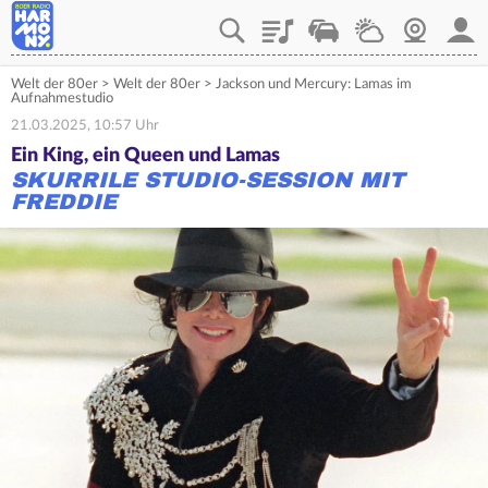
Playlist
Verkehr
Wetter
Webcam
Mein
Welt der 80er
>
Welt der 80er
>
Jackson und Mercury: Lamas im
Aufnahmestudio
21.03.2025, 10:57 Uhr
Ein King, ein Queen und Lamas
SKURRILE STUDIO-SESSION MIT
FREDDIE