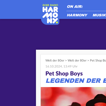
ON AIR:
HARMONY
MUSIK
Welt der 80er
>
Welt der 80er
>
Pet Shop Bo
16.10.2024, 13:49 Uhr
Pet Shop Boys
LEGENDEN DER 