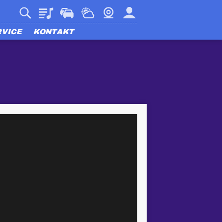
Playlist
Verkehr
Wetter
Webcam
Mein harmony
RVICE
KONTAKT