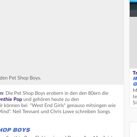
T
I
 den Pet Shop Boys.
G
M
rn
: Die Pet Shop Boys erobern in den den 80ern die
te
ynthie Pop
und gehören heute zu den
S
Wir können bei "West End Girls" genauso mitsingen wie
 Mind". Neil Tennant und Chris Lowe schreiben Songs
HOP BOYS