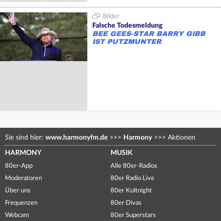
Falsche Todesmeldung
BEE GEES-STAR BARRY GIBB
IST PUTZMUNTER
Sie sind hier:
www.harmonyfm.de
>>>
Harmony
>>>
Aktionen
HARMONY
MUSIK
80er-App
Alle 80er-Radios
Moderatoren
80er Radio Live
Über uns
80er Kultnight
Frequenzen
80er Divas
Webcam
80er Superstars