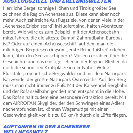
AUSFLUGSZIELE UND ERLEBNISWELTEN
Herrliche Berge, sonnige Höhen und Tirols größter See
zeichnen die Region Achensee aus. Diese kann aber noch
mehr. Auch zahlreiche Ausflugsziele, von denen viele in der
„Achensee Erlebniscard“ inkludiert sind, halten Abenteuer
bereit. Wie wäre es zum Beispiel, mit der Achenseebahn
mitzufahren, die die älteste Dampf-Zahnradbahn Europas
ist? Oder auf einem Achenseeschiff, auf dem man die
mächtigen Bergriesen ringsum „erste Reihe fußfrei“ erleben
kann, über den See zu schippern? Museen erzählen über die
Geschichte und das einstige Leben in der Region. Bleiben da
noch die schönsten Kraftplätze in der Natur: Wilde
Flusstäler, romantische Bergwälder und mit dem Naturpark
Karwendel der größte Naturpark Österreichs. Auf den Berg
muss man nicht immer zu Fuß. Mit der Karwendel Bergbahn
und der Rofanseilbahn gondelt man entspannt in die Höhe.
Das Rofan hält zudem eine besondere Attraktion bereit: Mit
dem AIRROFAN Skyglider, der den Schwingen eines Adlers
nachempfunden ist, können Wagemutige mit einer
Geschwindigkeit von bis zu 80 km/h durch die Lüfte fliegen.
AUFTANKEN IN DER ACHENSEER
WELLNESSWELT