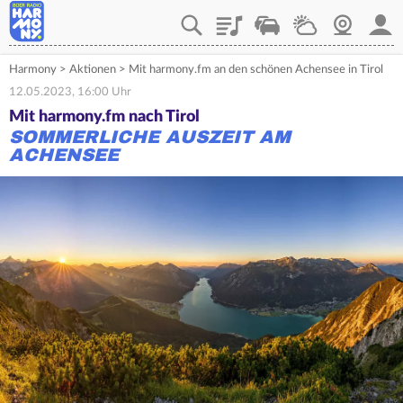
Playlist
Verkehr
Wetter
Webcam
Mein
Harmony
>
Aktionen
>
Mit harmony.fm an den schönen Achensee in Tirol
12.05.2023, 16:00 Uhr
Mit harmony.fm nach Tirol
SOMMERLICHE AUSZEIT AM
ACHENSEE