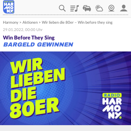
Playlist
Verkehr
Wetter
Webcam
Mein
Harmony
>
Aktionen
>
Wir lieben die 80er – Win before they sing
29.01.2022, 00:00 Uhr
Win Before They Sing
BARGELD GEWINNEN