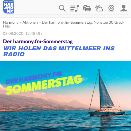
Playlist
Verkehr
Wetter
Webcam
Mein
Harmony
>
Aktionen
>
Der harmony.fm-Sommerstag: Nonstop 30 Grad-
Hits
03.08.2020, 12:48 Uhr
Der harmony.fm-Sommerstag
WIR HOLEN DAS MITTELMEER INS
RADIO