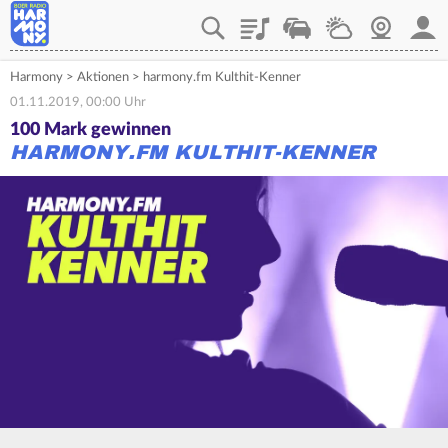
Playlist
Verkehr
Wetter
Webcam
Mein
Harmony
>
Aktionen
>
harmony.fm Kulthit-Kenner
01.11.2019, 00:00 Uhr
100 Mark gewinnen
HARMONY.FM KULTHIT-KENNER