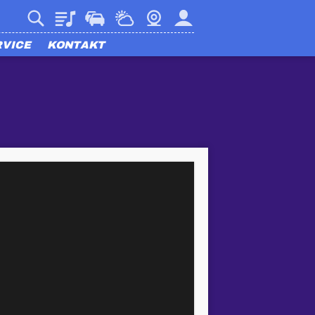
Playlist
Verkehr
Wetter
Webcam
Mein harmony
RVICE
KONTAKT