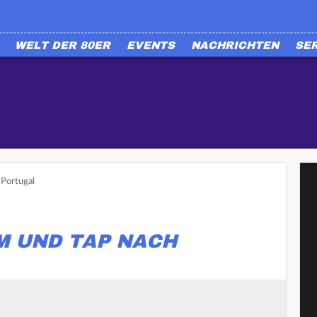
WELT DER 80ER
EVENTS
NACHRICHTEN
SE
Portugal
M UND TAP NACH