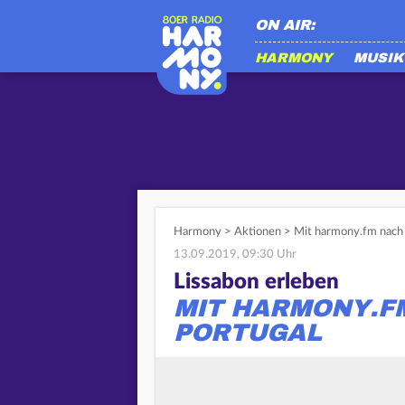
ON AIR:
HARMONY
MUSIK
Harmony
>
Aktionen
>
Mit harmony.fm nach 
13.09.2019, 09:30 Uhr
Lissabon erleben
MIT HARMONY.F
PORTUGAL