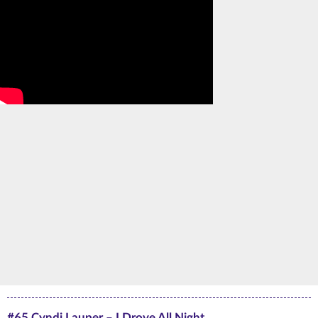
#65 Cyndi Lauper – I Drove All Night