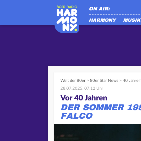
ON AIR:
HARMONY
MUSIK
Welt der 80er
>
80er Star News
>
40 Jahre 
28.07.2025, 07:12 Uhr
Vor 40 Jahren
DER SOMMER 19
FALCO