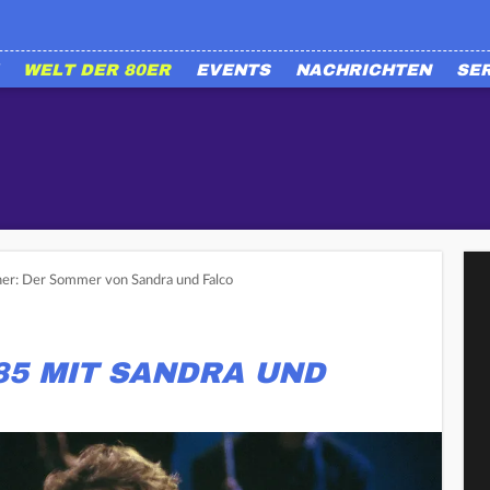
WELT DER 80ER
EVENTS
NACHRICHTEN
SE
her: Der Sommer von Sandra und Falco
85 MIT SANDRA UND