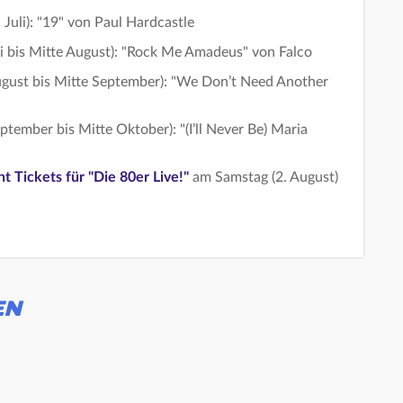
uli): "19" von Paul Hardcastle
 bis Mitte August): "Rock Me Amadeus" von Falco
ust bis Mitte September): "We Don’t Need Another
ember bis Mitte Oktober): "(I’ll Never Be) Maria
t Tickets für "Die 80er Live!"
am Samstag (2. August)
EN