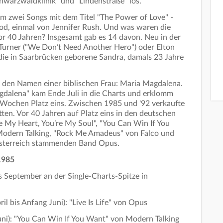
hwarzwaldklinik" und "Lindenstraße" los.
m zwei Songs mit dem Titel "The Power of Love" -
od, einmal von Jennifer Rush. Und was waren die
r 40 Jahren? Insgesamt gab es 14 davon. Neu in der
 Turner ("We Don’t Need Another Hero") oder Elton
 die in Saarbrücken geborene Sandra, damals 23 Jahre
 den Namen einer biblischen Frau: Maria Magdalena.
agdalena" kam Ende Juli in die Charts und erklomm
r Wochen Platz eins. Zwischen 1985 und '92 verkaufte
ten. Vor 40 Jahren auf Platz eins in den deutschen
 My Heart, You’re My Soul", "You Can Win If You
Modern Talking, "Rock Me Amadeus" von Falco und
s Österreich stammenden Band Opus.
1985
 September an der Single-Charts-Spitze in
 bis Anfang Juni): "Live Is Life" von Opus
i): "You Can Win If You Want" von Modern Talking