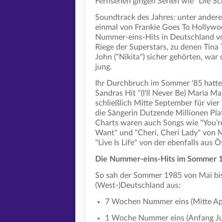
Fernsehen gingen Serien wie "Die Sc
Soundtrack des Jahres: unter andere
einmal von Frankie Goes To Hollywo
Nummer-eins-Hits in Deutschland vo
Riege der Superstars, zu denen Tina
John ("Nikita") sicher gehörten, war
jung.
Ihr Durchbruch im Sommer '85 hatte
Sandras Hit "(I'll Never Be) Maria M
schließlich Mitte September für vie
die Sängerin Dutzende Millionen Plat
Charts waren auch Songs wie "You’re
Want" und "Cheri, Cheri Lady" von 
"Live Is Life" von der ebenfalls au
Die Nummer-eins-Hits im Sommer 
So sah der Sommer 1985 von Mai bis
(West-)Deutschland aus:
7 Wochen Nummer eins (Mitte April
1 Woche Nummer eins (Anfang Jun