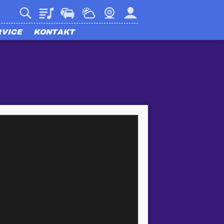
Playlist
Verkehr
Wetter
Webcam
Mein harmony
RVICE
KONTAKT