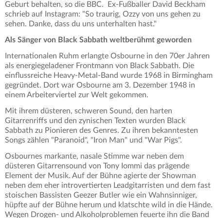
Geburt behalten, so die BBC. Ex-Fußballer David Beckham
schrieb auf Instagram: "So traurig, Ozzy von uns gehen zu
sehen. Danke, dass du uns unterhalten hast."
Als Sänger von Black Sabbath weltberühmt geworden
Internationalen Ruhm erlangte Osbourne in den 70er Jahren
als energiegeladener Frontmann von Black Sabbath. Die
einflussreiche Heavy-Metal-Band wurde 1968 in Birmingham
gegründet. Dort war Osbourne am 3. Dezember 1948 in
einem Arbeiterviertel zur Welt gekommen.
Mit ihrem düsteren, schweren Sound, den harten
Gitarrenriffs und den zynischen Texten wurden Black
Sabbath zu Pionieren des Genres. Zu ihren bekanntesten
Songs zählen "Paranoid", "Iron Man" und "War Pigs".
Osbournes markante, nasale Stimme war neben dem
düsteren Gitarrensound von Tony Iommi das prägende
Element der Musik. Auf der Bühne agierte der Showman
neben dem eher introvertierten Leadgitarristen und dem fast
stoischen Bassisten Geezer Butler wie ein Wahnsinniger,
hüpfte auf der Bühne herum und klatschte wild in die Hände.
Wegen Drogen- und Alkoholproblemen feuerte ihn die Band