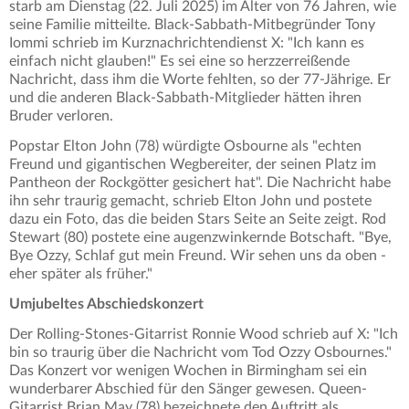
starb am Dienstag (22. Juli 2025) im Alter von 76 Jahren, wie
seine Familie mitteilte. Black-Sabbath-Mitbegründer Tony
Iommi schrieb im Kurznachrichtendienst X: "Ich kann es
einfach nicht glauben!" Es sei eine so herzzerreißende
Nachricht, dass ihm die Worte fehlten, so der 77-Jährige. Er
und die anderen Black-Sabbath-Mitglieder hätten ihren
Bruder verloren.
Popstar Elton John (78) würdigte Osbourne als "echten
Freund und gigantischen Wegbereiter, der seinen Platz im
Pantheon der Rockgötter gesichert hat". Die Nachricht habe
ihn sehr traurig gemacht, schrieb Elton John und postete
dazu ein Foto, das die beiden Stars Seite an Seite zeigt. Rod
Stewart (80) postete eine augenzwinkernde Botschaft. "Bye,
Bye Ozzy, Schlaf gut mein Freund. Wir sehen uns da oben -
eher später als früher."
Umjubeltes Abschiedskonzert
Der Rolling-Stones-Gitarrist Ronnie Wood schrieb auf X: "Ich
bin so traurig über die Nachricht vom Tod Ozzy Osbournes."
Das Konzert vor wenigen Wochen in Birmingham sei ein
wunderbarer Abschied für den Sänger gewesen. Queen-
Gitarrist Brian May (78) bezeichnete den Auftritt als