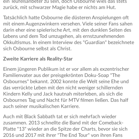
ein Teufelsanbeter zu sein, doch Osbourne wies das stets
zurück, mit schwarzer Magie habe er nichts am Hut.
Tatsächlich hatte Osbourne die düsteren Anspielungen oft
mit einem Augenzwinkern versehen. Viele seiner Fans sahen
darin eher eine spielerische Art, mit den dunklen Seiten des
Lebens und dem Tod umzugehen, als ernstzunehmenden
Okkultismus. In einem Interview des "Guardian" bezeichnete
sich Osbourne selbst als Christ.
Zweite Karriere als Reality-Star
Einem jüngeren Publikum ist er vor allem als exzentrischer
Familienvater aus der preisgekrönten Doku-Soap "The
Osbournes" bekannt. 2002 konnte die Welt seine Ehe und
das verrückte Leben mit den nicht weniger schillernden
Kindern Kelly und Jack hautnah miterleben, als sich die
Osbournes Tag und Nacht für MTV filmen ließen. Das half
auch seiner musikalischen Karriere.
Auch mit Black Sabbath tat er sich mehrfach wieder
zusammen. 2013 schnellte die Band mit der Comeback-
Platte "13" wieder an die Spitze der Charts, bevor sie sich
2016 und 2017 mit ihrer "The End Tour" von ihren Fans