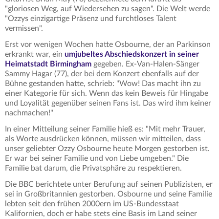
"gloriosen Weg, auf Wiedersehen zu sagen". Die Welt werde
"Ozzys einzigartige Präsenz und furchtloses Talent
vermissen".
Erst vor wenigen Wochen hatte Osbourne, der an Parkinson
erkrankt war, ein
umjubeltes Abschiedskonzert in seiner
Heimatstadt Birmingham
gegeben. Ex-Van-Halen-Sänger
Sammy Hagar (77), der bei dem Konzert ebenfalls auf der
Bühne gestanden hatte, schrieb: "Wow! Das macht ihn zu
einer Kategorie für sich. Wenn das kein Beweis für Hingabe
und Loyalität gegenüber seinen Fans ist. Das wird ihm keiner
nachmachen!"
In einer Mitteilung seiner Familie hieß es: "Mit mehr Trauer,
als Worte ausdrücken können, müssen wir mitteilen, dass
unser geliebter Ozzy Osbourne heute Morgen gestorben ist.
Er war bei seiner Familie und von Liebe umgeben." Die
Familie bat darum, die Privatsphäre zu respektieren.
Die BBC berichtete unter Berufung auf seinen Publizisten, er
sei in Großbritannien gestorben. Osbourne und seine Familie
lebten seit den frühen 2000ern im US-Bundesstaat
Kalifornien, doch er habe stets eine Basis im Land seiner