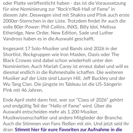
oder Platte veröffentlicht haben - das ist die Voraussetzung
für eine Nominierung zur “Rock'n'Roll-Hall of Fame” in
diesem Jahr. Deswegen sind mit Shakira und P!ink auch erste
2000er-Sternchen in der Liste. Trotzdem findet ihr auch die
volle 80er-Power: Phil Collins, INXS, Billy Idol, Melissa
Etheridge, New Order, New Edition, Sade und Luther
Vandross haben es in die Auswahl geschafft.
Insgesamt 17 Solo-Musiker und Bands sind 2026 in der
Shortlist. Rockgruppen wie Iron Maiden, Oasis oder The
Black Crowes sind dabei schon wiederholt unter den
Nominierten. Auch Mariah Carey ist erneut dabei und will es
diesmal endlich in die Ruhmeshalle schaffen. Die weiteren
Musiker auf der Liste sind Lauryn Hill, Jeff Buckley und der
Wu Tang Clan. Die jüngste im Tableau ist die US-Sängerin
P!nk mit 46 Jahren.
Ende April steht dann fest, wer zur “Class of 2026” gehört
und endgültig Teil der “Hallo of Fame” wird. Über die
Auswahl entscheiden mehr als 1.200 Musiker,
Musikwissenschaftler und andere Mitglieder der Branche.
Auch die Stimmen von Fans fließen mit ein. Und jetzt seid ihr
dran:
Stimmt hier für eure Favoriten zur Aufnahme in die