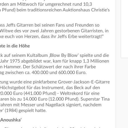
urden am Mittwoch für umgerechnet rund 10,3
 Pfund) beim traditionsreichen Auktionshaus Christie's
ass Jeffs Gitarren bei seinen Fans und Freunden so
e Witwe des vor zwei Jahren gestorbenen Gitarristen, in
ke euch von Herzen, dass ihr Jeffs Erbe weitertragt!“
te in die Höhe
ck auf seinem Kultalbum ‚Blow By Blow‘ spielte und die
Jahr 1975 abgebildet war, kam für knapp 1,3 Millionen
en Hammer. Der Schätzwert der nach ihrer Farbe
lag zwischen ca. 400.000 und 600.000 Euro.
tzung wurde eine pinkfarbene Grover-Jackson-E-Gitarre
 Höchstgebot für das Instrument, das Beck auf den
520.000 Euro (441.000 Pfund) - Weltrekord für eine
ren bis zu 14.000 Euro (12.000 Pfund). Superstar Tina
 Jahren mit Messer und Nagellack signiert, nachdem
‘ (1984) gespielt hatte.
 ‚Anoushka‘