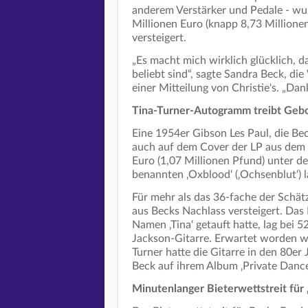
anderem Verstärker und Pedale - w
Millionen Euro (knapp 8,73 Millionen
versteigert.
„Es macht mich wirklich glücklich, d
beliebt sind“, sagte Sandra Beck, di
einer Mitteilung von Christie's. „Dan
Tina-Turner-Autogramm treibt Gebo
Eine 1954er Gibson Les Paul, die Be
auch auf dem Cover der LP aus dem 
Euro (1,07 Millionen Pfund) unter d
benannten ‚Oxblood‘ (‚Ochsenblut‘) 
Für mehr als das 36-fache der Schä
aus Becks Nachlass versteigert. Das
Namen ‚Tina‘ getauft hatte, lag bei 
Jackson-Gitarre. Erwartet worden wa
Turner hatte die Gitarre in den 80er
Beck auf ihrem Album ‚Private Dancer
Minutenlanger Bieterwettstreit für