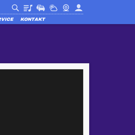
Playlist
Verkehr
Wetter
Webcam
Mein harmony
RVICE
KONTAKT