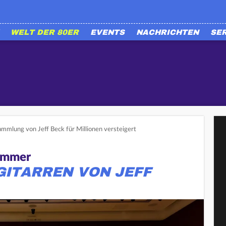
WELT DER 80ER
EVENTS
NACHRICHTEN
SE
ammlung von Jeff Beck für Millionen versteigert
ammer
GITARREN VON JEFF