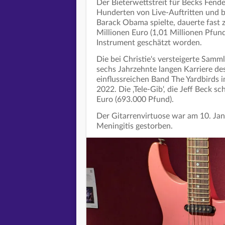
Der Bieterwettstreit für Becks Fende
Hunderten von Live-Auftritten und 
Barack Obama spielte, dauerte fast
Millionen Euro (1,01 Millionen Pfun
Instrument geschätzt worden.
Die bei Christie's versteigerte Sam
sechs Jahrzehnte langen Karriere des
einflussreichen Band The Yardbirds i
2022. Die ‚Tele-Gib‘, die Jeff Beck sc
Euro (693.000 Pfund).
Der Gitarrenvirtuose war am 10. Jan
Meningitis gestorben.