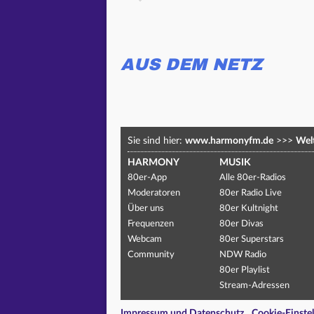
AUS DEM NETZ
Sie sind hier:
www.harmonyfm.de
>>>
Welt
HARMONY
MUSIK
80er-App
Alle 80er-Radios
Moderatoren
80er Radio Live
Über uns
80er Kultnight
Frequenzen
80er Divas
Webcam
80er Superstars
Community
NDW Radio
80er Playlist
Stream-Adressen
Impressum und Datenschutz
Cookie-Einste