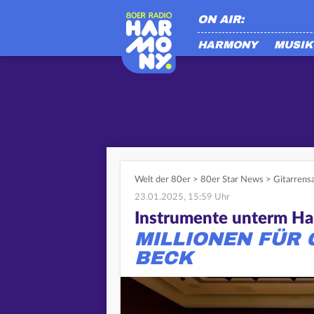
ON AIR:
HARMONY
MUSIK
Welt der 80er
>
80er Star News
>
Gitarrens
23.01.2025, 15:59 Uhr
Instrumente unterm H
MILLIONEN FÜR 
BECK